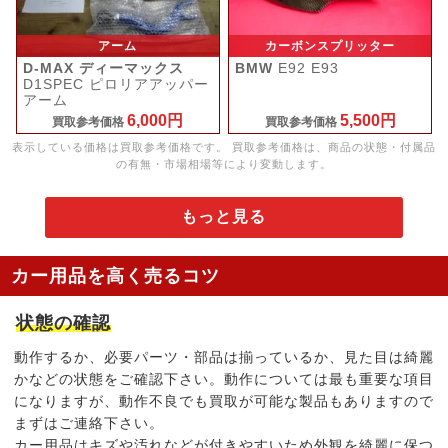
アーム
カーボンスプリッター
D-MAX ディーマックス
BMW
E92 E93
D1SPEC ピロリアアッパー
アーム
6,000円
5,500円
買取参考価格
買取参考価格
表示している価格は買取参考価格です。 買取参考価格は、商品の状態・付属品
の有無・市場相場等により変動します。
もっと見る
カー用品を高く売るコツ
状態の確認
動作するか、必要パーツ・部品は揃っているか、見た目は綺麗
かなどの状態をご確認下さい。動作については最も重要な項目
になりますが、動作不良でも買取が可能な製品もありますので
まずはご連絡下さい。
カー用品はキズや汚れなどが付きやすいため外観を綺麗に保つ