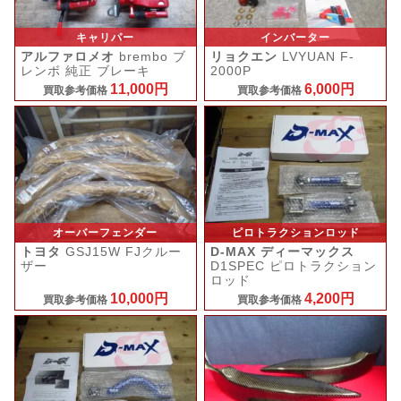
キャリパー
インバーター
アルファロメオ
brembo ブ
リョクエン
LVYUAN F-
レンボ 純正 ブレーキ
2000P
11,000円
6,000円
買取参考価格
買取参考価格
オーバーフェンダー
ピロトラクションロッド
トヨタ
GSJ15W FJクルー
D-MAX ディーマックス
ザー
D1SPEC ピロトラクション
ロッド
10,000円
4,200円
買取参考価格
買取参考価格