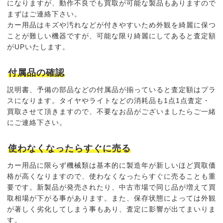
になりますが、動作不良でも買取が可能な製品もありますので
まずはご連絡下さい。
カー用品はキズや汚れなどが付きやすいため外観を綺麗に保つ
ことが難しい機器ですが、可能な限り綺麗にしてあると査定額
がUPいたします。
付属品の確認
説明書、予備の部品などの付属品が揃っていると
査定額はプラ
ス
になります。タイヤやライトなどの消耗品も1点1点査定・
買取させて頂きますので、不要なお品がございましたらご一緒
にご連絡下さい。
使わなくなったらすぐに売る
カー用品に限らず機械類は基本的に製造年が新しいほど買取価
格が高くなりますので、
使わなくなったらすぐに売る
ことも重
要です。新製品が発売されたり、中古市場で同じ品が増えて買
取相場が下がる事があります。また、保存状態によっては外観
が著しく劣化してしまう事もあり、査定に影響が出てまいりま
す。