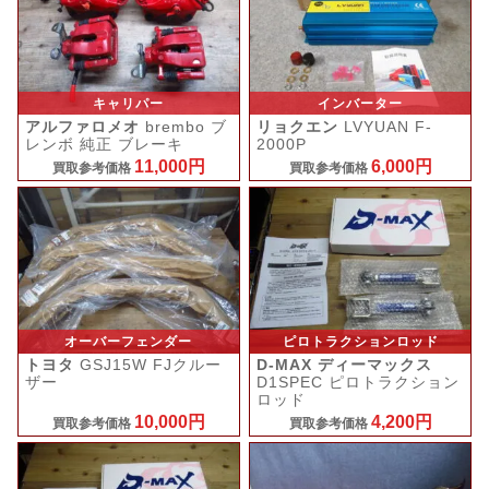
キャリパー
インバーター
アルファロメオ
brembo ブ
リョクエン
LVYUAN F-
レンボ 純正 ブレーキ
2000P
11,000円
6,000円
買取参考価格
買取参考価格
オーバーフェンダー
ピロトラクションロッド
トヨタ
GSJ15W FJクルー
D-MAX ディーマックス
ザー
D1SPEC ピロトラクション
ロッド
10,000円
4,200円
買取参考価格
買取参考価格