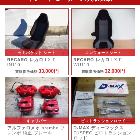
セミバケット シート
コンフォートシート
RECARO レカロ
LX-F
RECARO レカロ
LX-F
IN110
WU110
33,000円
32,000円
買取参考価格
買取参考価格
キャリパー
ピロトラクションロッド
アルファロメオ
brembo ブ
D-MAX ディーマックス
レンボ 純正 ブレーキ
D1SPEC ピロトラクション
ロッド