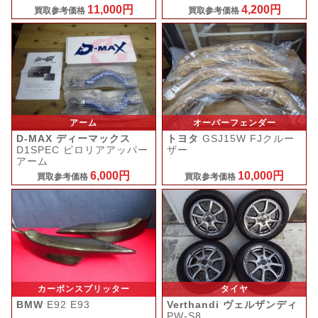
11,000円
4,200円
買取参考価格
買取参考価格
アーム
オーバーフェンダー
D-MAX ディーマックス
トヨタ
GSJ15W FJクルー
D1SPEC ピロリアアッパー
ザー
アーム
6,000円
10,000円
買取参考価格
買取参考価格
カーボンスプリッター
タイヤ
BMW
E92 E93
Verthandi ヴェルザンディ
PW-S8