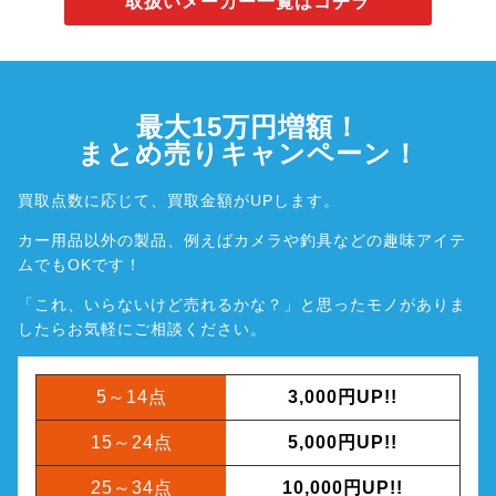
取扱いメーカー一覧はコチラ
最大15万円増額！
まとめ売りキャンペーン！
買取点数に応じて、買取金額がUPします。
カー用品以外の製品、例えばカメラや釣具などの趣味アイテ
ムでもOKです！
「これ、いらないけど売れるかな？」と思ったモノがありま
したら
お気軽にご相談ください。
5～14点
3,000円UP!!
15～24点
5,000円UP!!
25～34点
10,000円UP!!