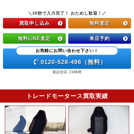
＼30秒で入力完了！ おためし歓迎！／
買取申し込み
無料査定
無料LINE査定
来店予約
お気軽にお問い合わせ下さい！
0120-528-496（無料）
電話対応 24時間
トレードモータース買取実績