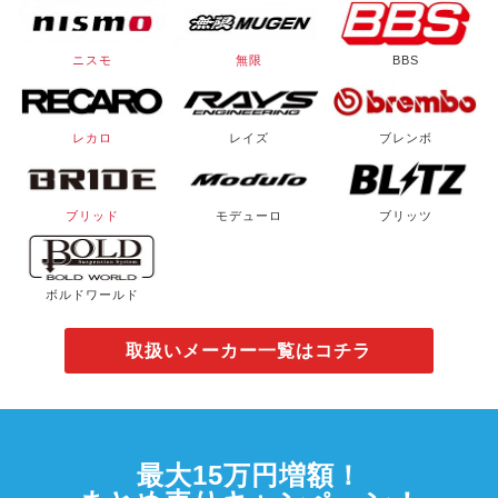
ニスモ
無限
BBS
レカロ
レイズ
ブレンボ
ブリッド
モデューロ
ブリッツ
ボルドワールド
取扱いメーカー一覧はコチラ
最大15万円増額！