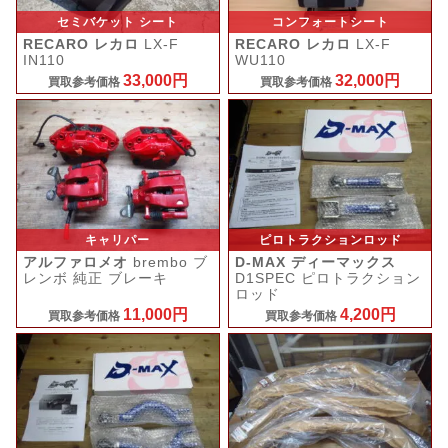
セミバケット シート
コンフォートシート
RECARO レカロ
LX-F
RECARO レカロ
LX-F
IN110
WU110
33,000円
32,000円
買取参考価格
買取参考価格
キャリパー
ピロトラクションロッド
アルファロメオ
brembo ブ
D-MAX ディーマックス
レンボ 純正 ブレーキ
D1SPEC ピロトラクション
ロッド
11,000円
4,200円
買取参考価格
買取参考価格